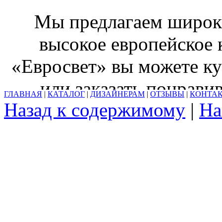
Мы предлагаем широки
высокое европейское 
«Евросвет» вы можете ку
или заказать понрав
ГЛАВНАЯ
|
КАТАЛОГ
|
ДИЗАЙНЕРАМ
|
ОТЗЫВЫ
|
КОНТА
Назад к содержимому
|
На
каталогов. Осуществля
В салоне вы найдете точ
разных материалов, по
различной цветовой г